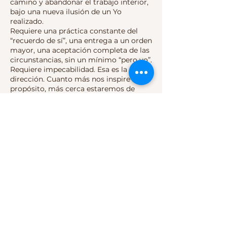
camino y abandonar el trabajo interior,
bajo una nueva ilusión de un Yo
realizado.
Requiere una práctica constante del
“recuerdo de sí”, una entrega a un orden
mayor, una aceptación completa de las
circunstancias, sin un mínimo “pero yo”.
Requiere impecabilidad. Esa es la
dirección. Cuanto más nos inspire ese
propósito, más cerca estaremos de
nuestra humanidad. Y el camino es
largo y corto a la vez. Basta reconocer
el contenido de todo el universo en una
mirada y sostenerse allí por un par de
segundos. Regalarle a aquellos que
acompañamos algo de lo que hemos
recibido. Con eso ya es suficiente para
recuperarse, una y otra vez.
Datos de contacto