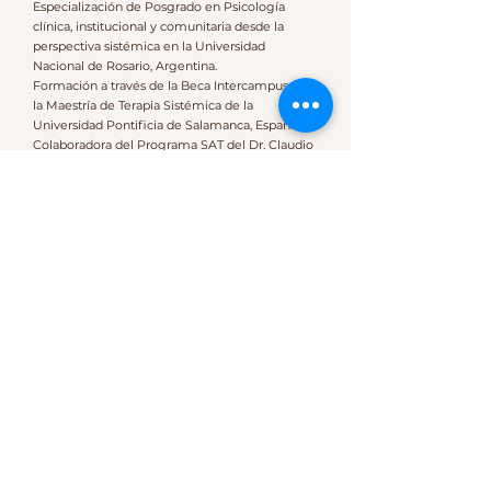
Especialización de Posgrado en Psicología
clínica, institucional y comunitaria desde la
perspectiva sistémica en la Universidad
Nacional de Rosario, Argentina.
Formación a través de la Beca Intercampus en
la Maestría de Terapia Sistémica de la
Universidad Pontificia de Salamanca, España.
Colaboradora del Programa SAT del Dr. Claudio
Naranjo y docente en las escuelas Gestalt Viva
de Perú, Chile y México.
Inicio e Inscripciones
INICIO: SÁBADO 22 DE MARZO DE 2025
Para inscribirse es necesario completar el
siguiente formulario:
FORMULARIO DE
INSCRIPCIÓN
y abonar una seña del 50 % de un
módulo que luego se descuenta del primer
módulo.
CUPO MÁXIMO: 25 PERSONAS
CIERRE DE INSCRIPCIONES VIERNES 14 DE
MARZO DE 2025 O HASTA COMPLETAR
CUPOS
INSCRIBETE AQUÍ