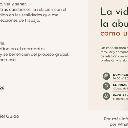
, ver y sanar.
tras cuestiones, la relación con el
dido en las realidades que me
lecciones de trabajo.
via.
define en el momento).
 y se benefician del proceso grupal.
spetuoso.
26
iel Guido
Por más in
por What