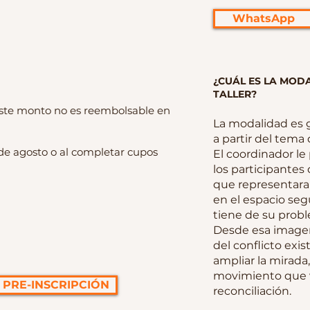
WhatsApp
¿CUÁL ES LA MOD
TALLER?
ste monto no es reembolsable en
La modalidad es g
a partir del tema 
3 de agosto o al completar cupos
El coordinador le
los participantes
que representaran
en el espacio se
tiene de su probl
Desde esa image
del conflicto exis
ampliar la mirad
movimiento que v
 PRE-INSCRIPCIÓN
reconciliación.